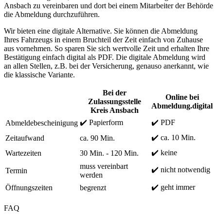
Ansbach zu vereinbaren und dort bei einem Mitarbeiter der Behörde
die Abmeldung durchzuführen.
Wir bieten eine digitale Alternative. Sie können die Abmeldung
Ihres Fahrzeugs in einem Bruchteil der Zeit einfach von Zuhause
aus vornehmen. So sparen Sie sich wertvolle Zeit und erhalten Ihre
Bestätigung einfach digital als PDF. Die digitale Abmeldung wird
an allen Stellen, z.B. bei der Versicherung, genauso anerkannt, wie
die klassische Variante.
Bei der
Online bei
Zulassungsstelle
Abmeldung.digital
Kreis Ansbach
✔️ Papierform
✔️ PDF
Abmeldebescheinigung
✔️ ca. 10 Min.
Zeitaufwand
ca. 90 Min.
✔️ keine
Wartezeiten
30 Min. - 120 Min.
muss vereinbart
✔️ nicht notwendig
Termin
werden
✔️ geht immer
Öffnungszeiten
begrenzt
FAQ