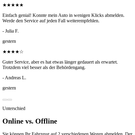
★
★
★
★
★
Einfach genial! Konnte mein Auto in wenigen Klicks abmelden.
Werde den Service auf jeden Fall weiterempfehlen.
- Julia F.
gestern
★
★
★
★
☆
Guter Service, aber es hat etwas länger gedauert als erwartet.
Trotzdem viel besser als der Behördengang.
- Andreas L.
gestern
Unterschied
Online vs. Offline
Sie können Ihr Fahrzeug auf 2 verschiedenen Wegen abmelden. Der