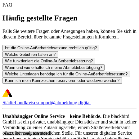
FAQ
Häufig gestellte Fragen
Falls Sie weitere Fragen oder Anregungen haben, können Sie sich in
diesem Bereich über bekannte Fragestellungen informieren.
Ist die Online-Außerbetriebsetzung rechtlich gültig?
Welche Gebühren fallen an?
Wie funktioniert die Online-Außerbetriebsetzung?
Wann und wie erhalte ich meine Abmeldebestätigung?
Welche Unterlagen benötige ich für die Online-Außerbetriebsetzung?
Kann ich mein Kennzeichen reservieren oder wiederverwenden?
Städte
Landkreise
support@abmeldung.digital
Unabhängiger Online-Service – keine Behörde.
Die blackbird
GmbH ist ein privater, unabhängiger Dienstleister und steht in keiner
Verbindung zu einer Zulassungsstelle, einem Straßenverkehrsamt
oder einer anderen staatlichen Stelle. Für unseren digitalen Service
Jetzt Fahrzeug abmelden
berechnen wir eine Servicegebühr zusätzlich zu den behördlichen