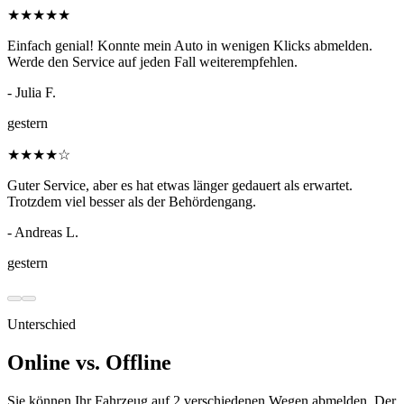
★
★
★
★
★
Einfach genial! Konnte mein Auto in wenigen Klicks abmelden.
Werde den Service auf jeden Fall weiterempfehlen.
- Julia F.
gestern
★
★
★
★
☆
Guter Service, aber es hat etwas länger gedauert als erwartet.
Trotzdem viel besser als der Behördengang.
- Andreas L.
gestern
Unterschied
Online vs. Offline
Sie können Ihr Fahrzeug auf 2 verschiedenen Wegen abmelden. Der