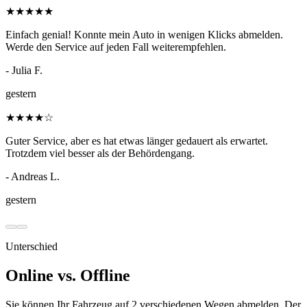
★
★
★
★
★
Einfach genial! Konnte mein Auto in wenigen Klicks abmelden.
Werde den Service auf jeden Fall weiterempfehlen.
- Julia F.
gestern
★
★
★
★
☆
Guter Service, aber es hat etwas länger gedauert als erwartet.
Trotzdem viel besser als der Behördengang.
- Andreas L.
gestern
Unterschied
Online vs. Offline
Sie können Ihr Fahrzeug auf 2 verschiedenen Wegen abmelden. Der