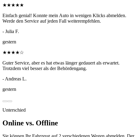
★
★
★
★
★
Einfach genial! Konnte mein Auto in wenigen Klicks abmelden.
Werde den Service auf jeden Fall weiterempfehlen.
- Julia F.
gestern
★
★
★
★
☆
Guter Service, aber es hat etwas länger gedauert als erwartet.
Trotzdem viel besser als der Behördengang.
- Andreas L.
gestern
Unterschied
Online vs. Offline
Sie können Ihr Fahrzeug auf 2 verschiedenen Wegen abmelden. Der