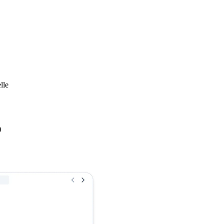
lle
)