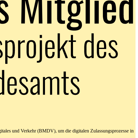
gitales und Verkehr (BMDV), um die digitalen Zulassungsprozesse in