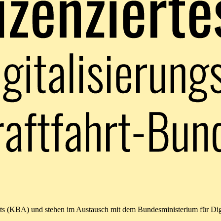
amts (KBA) und stehen im Austausch mit dem Bundesministerium für Di