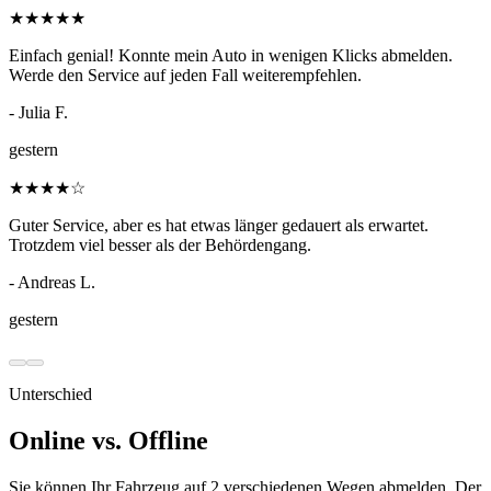
★
★
★
★
★
Einfach genial! Konnte mein Auto in wenigen Klicks abmelden.
Werde den Service auf jeden Fall weiterempfehlen.
- Julia F.
gestern
★
★
★
★
☆
Guter Service, aber es hat etwas länger gedauert als erwartet.
Trotzdem viel besser als der Behördengang.
- Andreas L.
gestern
Unterschied
Online vs. Offline
Sie können Ihr Fahrzeug auf 2 verschiedenen Wegen abmelden. Der