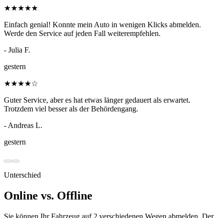
★
★
★
★
★
Einfach genial! Konnte mein Auto in wenigen Klicks abmelden.
Werde den Service auf jeden Fall weiterempfehlen.
- Julia F.
gestern
★
★
★
★
☆
Guter Service, aber es hat etwas länger gedauert als erwartet.
Trotzdem viel besser als der Behördengang.
- Andreas L.
gestern
Unterschied
Online vs. Offline
Sie können Ihr Fahrzeug auf 2 verschiedenen Wegen abmelden. Der