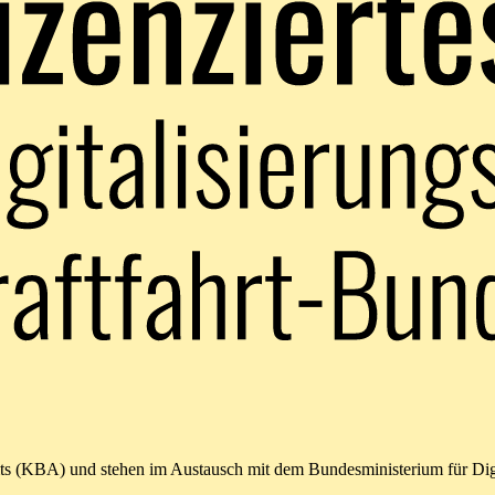
amts (KBA) und stehen im Austausch mit dem Bundesministerium für Di