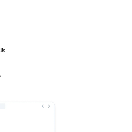
lle
)