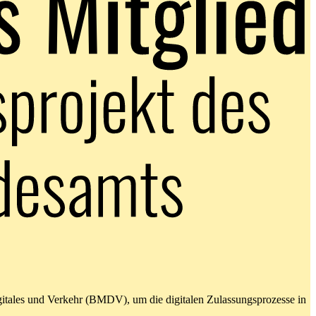
gitales und Verkehr (BMDV), um die digitalen Zulassungsprozesse in