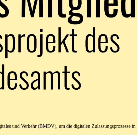
gitales und Verkehr (BMDV), um die digitalen Zulassungsprozesse in