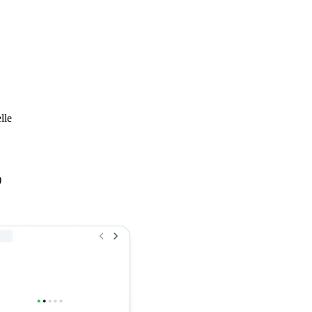
lle
)