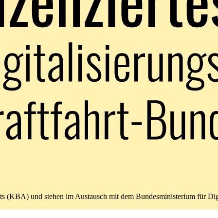
amts (KBA) und stehen im Austausch mit dem Bundesministerium für Di