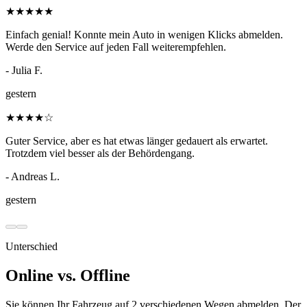
★
★
★
★
★
Einfach genial! Konnte mein Auto in wenigen Klicks abmelden.
Werde den Service auf jeden Fall weiterempfehlen.
- Julia F.
gestern
★
★
★
★
☆
Guter Service, aber es hat etwas länger gedauert als erwartet.
Trotzdem viel besser als der Behördengang.
- Andreas L.
gestern
Unterschied
Online vs. Offline
Sie können Ihr Fahrzeug auf 2 verschiedenen Wegen abmelden. Der