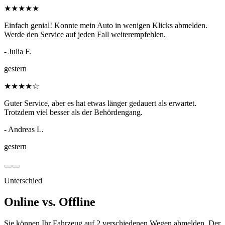
★
★
★
★
★
Einfach genial! Konnte mein Auto in wenigen Klicks abmelden.
Werde den Service auf jeden Fall weiterempfehlen.
- Julia F.
gestern
★
★
★
★
☆
Guter Service, aber es hat etwas länger gedauert als erwartet.
Trotzdem viel besser als der Behördengang.
- Andreas L.
gestern
Unterschied
Online vs. Offline
Sie können Ihr Fahrzeug auf 2 verschiedenen Wegen abmelden. Der