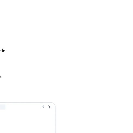
lle
)