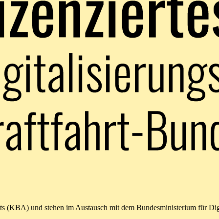
amts (KBA) und stehen im Austausch mit dem Bundesministerium für Di