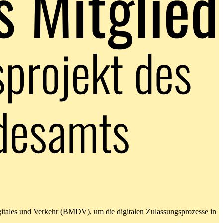
gitales und Verkehr (BMDV), um die digitalen Zulassungsprozesse in