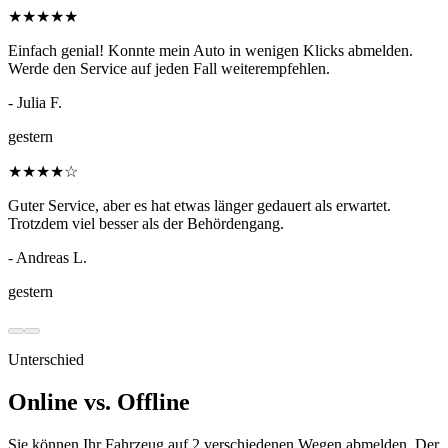
★
★
★
★
★
Einfach genial! Konnte mein Auto in wenigen Klicks abmelden.
Werde den Service auf jeden Fall weiterempfehlen.
- Julia F.
gestern
★
★
★
★
☆
Guter Service, aber es hat etwas länger gedauert als erwartet.
Trotzdem viel besser als der Behördengang.
- Andreas L.
gestern
Unterschied
Online vs. Offline
Sie können Ihr Fahrzeug auf 2 verschiedenen Wegen abmelden. Der