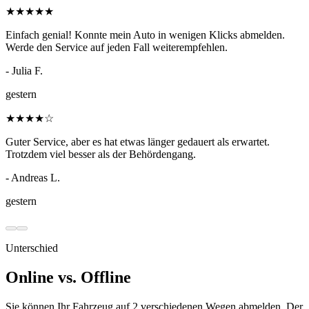
★
★
★
★
★
Einfach genial! Konnte mein Auto in wenigen Klicks abmelden.
Werde den Service auf jeden Fall weiterempfehlen.
- Julia F.
gestern
★
★
★
★
☆
Guter Service, aber es hat etwas länger gedauert als erwartet.
Trotzdem viel besser als der Behördengang.
- Andreas L.
gestern
Unterschied
Online vs. Offline
Sie können Ihr Fahrzeug auf 2 verschiedenen Wegen abmelden. Der