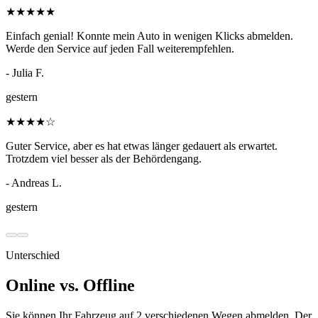
★
★
★
★
★
Einfach genial! Konnte mein Auto in wenigen Klicks abmelden.
Werde den Service auf jeden Fall weiterempfehlen.
- Julia F.
gestern
★
★
★
★
☆
Guter Service, aber es hat etwas länger gedauert als erwartet.
Trotzdem viel besser als der Behördengang.
- Andreas L.
gestern
Unterschied
Online vs. Offline
Sie können Ihr Fahrzeug auf 2 verschiedenen Wegen abmelden. Der