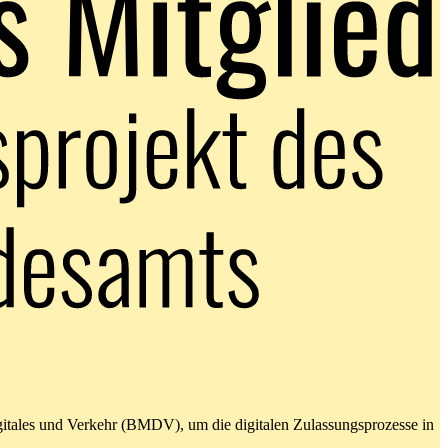
gitales und Verkehr (BMDV), um die digitalen Zulassungsprozesse in