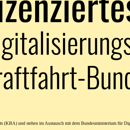
amts (KBA) und stehen im Austausch mit dem Bundesministerium für Di