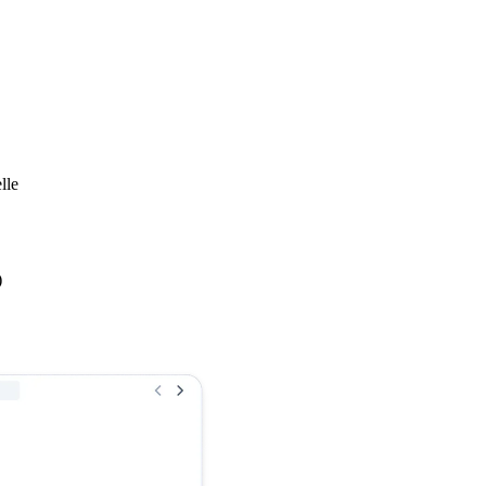
lle
)