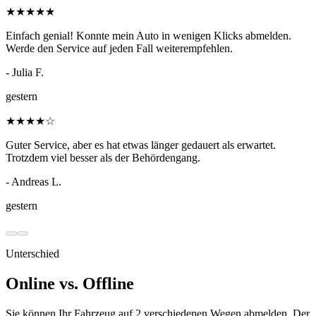
★
★
★
★
★
Einfach genial! Konnte mein Auto in wenigen Klicks abmelden.
Werde den Service auf jeden Fall weiterempfehlen.
- Julia F.
gestern
★
★
★
★
☆
Guter Service, aber es hat etwas länger gedauert als erwartet.
Trotzdem viel besser als der Behördengang.
- Andreas L.
gestern
Unterschied
Online vs. Offline
Sie können Ihr Fahrzeug auf 2 verschiedenen Wegen abmelden. Der