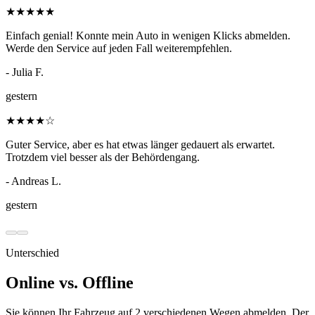
★
★
★
★
★
Einfach genial! Konnte mein Auto in wenigen Klicks abmelden.
Werde den Service auf jeden Fall weiterempfehlen.
- Julia F.
gestern
★
★
★
★
☆
Guter Service, aber es hat etwas länger gedauert als erwartet.
Trotzdem viel besser als der Behördengang.
- Andreas L.
gestern
Unterschied
Online vs. Offline
Sie können Ihr Fahrzeug auf 2 verschiedenen Wegen abmelden. Der