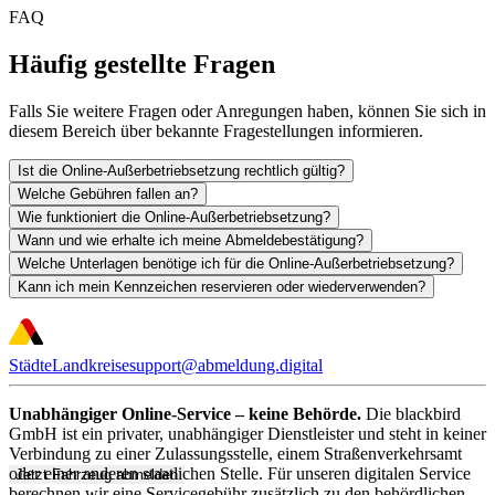
FAQ
Häufig gestellte Fragen
Falls Sie weitere Fragen oder Anregungen haben, können Sie sich in
diesem Bereich über bekannte Fragestellungen informieren.
Ist die Online-Außerbetriebsetzung rechtlich gültig?
Welche Gebühren fallen an?
Wie funktioniert die Online-Außerbetriebsetzung?
Wann und wie erhalte ich meine Abmeldebestätigung?
Welche Unterlagen benötige ich für die Online-Außerbetriebsetzung?
Kann ich mein Kennzeichen reservieren oder wiederverwenden?
Städte
Landkreise
support@abmeldung.digital
Unabhängiger Online-Service – keine Behörde.
Die blackbird
GmbH ist ein privater, unabhängiger Dienstleister und steht in keiner
Verbindung zu einer Zulassungsstelle, einem Straßenverkehrsamt
oder einer anderen staatlichen Stelle. Für unseren digitalen Service
Jetzt Fahrzeug abmelden
berechnen wir eine Servicegebühr zusätzlich zu den behördlichen