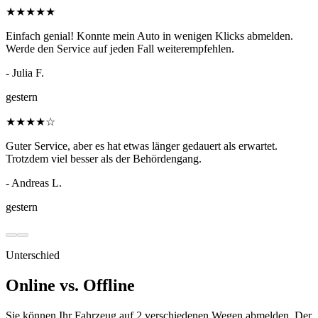
★
★
★
★
★
Einfach genial! Konnte mein Auto in wenigen Klicks abmelden.
Werde den Service auf jeden Fall weiterempfehlen.
- Julia F.
gestern
★
★
★
★
☆
Guter Service, aber es hat etwas länger gedauert als erwartet.
Trotzdem viel besser als der Behördengang.
- Andreas L.
gestern
Unterschied
Online vs. Offline
Sie können Ihr Fahrzeug auf 2 verschiedenen Wegen abmelden. Der