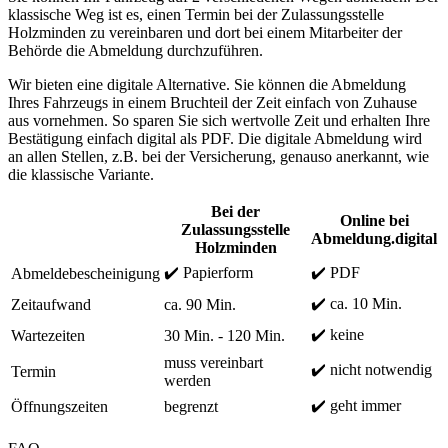
klassische Weg ist es, einen Termin bei der Zulassungsstelle
Holzminden zu vereinbaren und dort bei einem Mitarbeiter der
Behörde die Abmeldung durchzuführen.
Wir bieten eine digitale Alternative. Sie können die Abmeldung
Ihres Fahrzeugs in einem Bruchteil der Zeit einfach von Zuhause
aus vornehmen. So sparen Sie sich wertvolle Zeit und erhalten Ihre
Bestätigung einfach digital als PDF. Die digitale Abmeldung wird
an allen Stellen, z.B. bei der Versicherung, genauso anerkannt, wie
die klassische Variante.
Bei der
Online bei
Zulassungsstelle
Abmeldung.digital
Holzminden
✔️ Papierform
✔️ PDF
Abmeldebescheinigung
✔️ ca. 10 Min.
Zeitaufwand
ca. 90 Min.
✔️ keine
Wartezeiten
30 Min. - 120 Min.
muss vereinbart
✔️ nicht notwendig
Termin
werden
✔️ geht immer
Öffnungszeiten
begrenzt