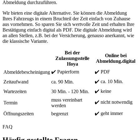
Abmeldung durchzuführen.
Wir bieten eine digitale Alternative. Sie können die Abmeldung
Ihres Fahrzeugs in einem Bruchteil der Zeit einfach von Zuhause
aus vornehmen. So sparen Sie sich wertvolle Zeit und erhalten Ihre
Bestätigung einfach digital als PDF. Die digitale Abmeldung wird
an allen Stellen, z.B. bei der Versicherung, genauso anerkannt, wie
die klassische Variante.
Bei der
Online bei
Zulassungsstelle
Abmeldung.digital
Hoya
✔️ Papierform
✔️ PDF
Abmeldebescheinigung
✔️ ca. 10 Min.
Zeitaufwand
ca. 90 Min.
✔️ keine
Wartezeiten
30 Min. - 120 Min.
muss vereinbart
✔️ nicht notwendig
Termin
werden
✔️ geht immer
Öffnungszeiten
begrenzt
FAQ
Häufig gestellte Fragen