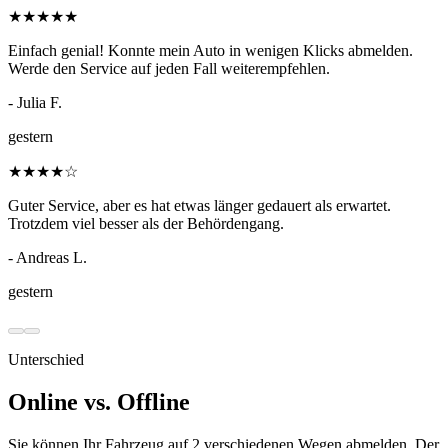
★
★
★
★
★
Einfach genial! Konnte mein Auto in wenigen Klicks abmelden.
Werde den Service auf jeden Fall weiterempfehlen.
- Julia F.
gestern
★
★
★
★
☆
Guter Service, aber es hat etwas länger gedauert als erwartet.
Trotzdem viel besser als der Behördengang.
- Andreas L.
gestern
Unterschied
Online vs. Offline
Sie können Ihr Fahrzeug auf 2 verschiedenen Wegen abmelden. Der