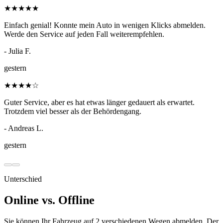
★
★
★
★
★
Einfach genial! Konnte mein Auto in wenigen Klicks abmelden.
Werde den Service auf jeden Fall weiterempfehlen.
- Julia F.
gestern
★
★
★
★
☆
Guter Service, aber es hat etwas länger gedauert als erwartet.
Trotzdem viel besser als der Behördengang.
- Andreas L.
gestern
Unterschied
Online vs. Offline
Sie können Ihr Fahrzeug auf 2 verschiedenen Wegen abmelden. Der