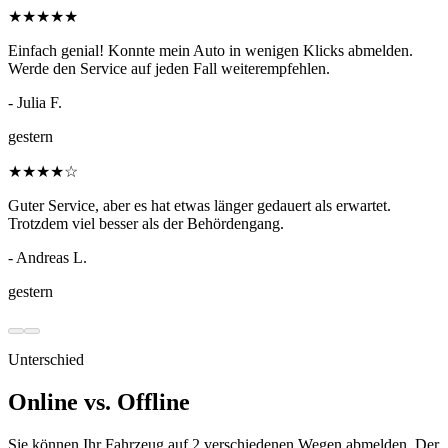
★
★
★
★
★
Einfach genial! Konnte mein Auto in wenigen Klicks abmelden.
Werde den Service auf jeden Fall weiterempfehlen.
- Julia F.
gestern
★
★
★
★
☆
Guter Service, aber es hat etwas länger gedauert als erwartet.
Trotzdem viel besser als der Behördengang.
- Andreas L.
gestern
Unterschied
Online vs. Offline
Sie können Ihr Fahrzeug auf 2 verschiedenen Wegen abmelden. Der