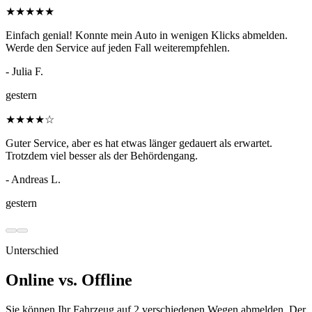
★
★
★
★
★
Einfach genial! Konnte mein Auto in wenigen Klicks abmelden.
Werde den Service auf jeden Fall weiterempfehlen.
- Julia F.
gestern
★
★
★
★
☆
Guter Service, aber es hat etwas länger gedauert als erwartet.
Trotzdem viel besser als der Behördengang.
- Andreas L.
gestern
Unterschied
Online vs. Offline
Sie können Ihr Fahrzeug auf 2 verschiedenen Wegen abmelden. Der