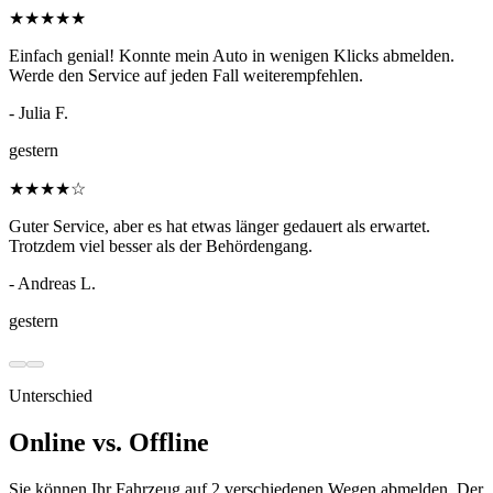
★
★
★
★
★
Einfach genial! Konnte mein Auto in wenigen Klicks abmelden.
Werde den Service auf jeden Fall weiterempfehlen.
- Julia F.
gestern
★
★
★
★
☆
Guter Service, aber es hat etwas länger gedauert als erwartet.
Trotzdem viel besser als der Behördengang.
- Andreas L.
gestern
Unterschied
Online vs. Offline
Sie können Ihr Fahrzeug auf 2 verschiedenen Wegen abmelden. Der