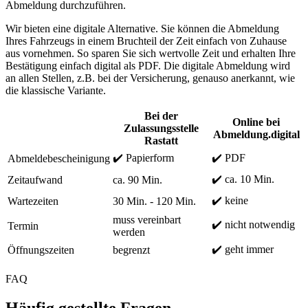
Abmeldung durchzuführen.
Wir bieten eine digitale Alternative. Sie können die Abmeldung
Ihres Fahrzeugs in einem Bruchteil der Zeit einfach von Zuhause
aus vornehmen. So sparen Sie sich wertvolle Zeit und erhalten Ihre
Bestätigung einfach digital als PDF. Die digitale Abmeldung wird
an allen Stellen, z.B. bei der Versicherung, genauso anerkannt, wie
die klassische Variante.
Bei der
Online bei
Zulassungsstelle
Abmeldung.digital
Rastatt
✔️ Papierform
✔️ PDF
Abmeldebescheinigung
✔️ ca. 10 Min.
Zeitaufwand
ca. 90 Min.
✔️ keine
Wartezeiten
30 Min. - 120 Min.
muss vereinbart
✔️ nicht notwendig
Termin
werden
✔️ geht immer
Öffnungszeiten
begrenzt
FAQ
Häufig gestellte Fragen