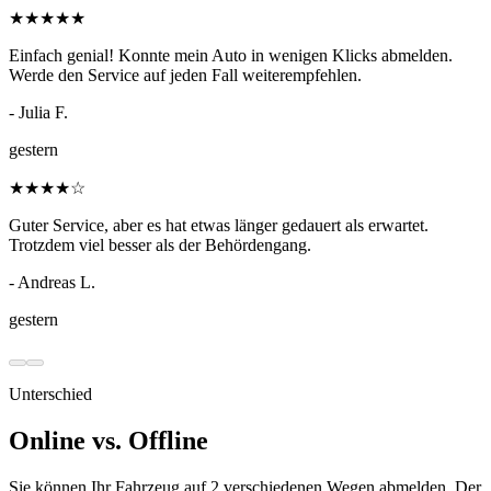
★
★
★
★
★
Einfach genial! Konnte mein Auto in wenigen Klicks abmelden.
Werde den Service auf jeden Fall weiterempfehlen.
- Julia F.
gestern
★
★
★
★
☆
Guter Service, aber es hat etwas länger gedauert als erwartet.
Trotzdem viel besser als der Behördengang.
- Andreas L.
gestern
Unterschied
Online vs. Offline
Sie können Ihr Fahrzeug auf 2 verschiedenen Wegen abmelden. Der