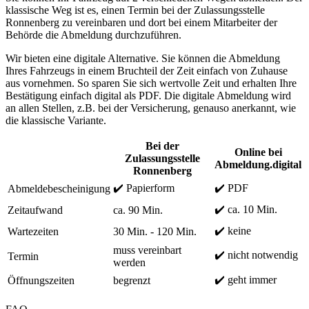
klassische Weg ist es, einen Termin bei der Zulassungsstelle
Ronnenberg zu vereinbaren und dort bei einem Mitarbeiter der
Behörde die Abmeldung durchzuführen.
Wir bieten eine digitale Alternative. Sie können die Abmeldung
Ihres Fahrzeugs in einem Bruchteil der Zeit einfach von Zuhause
aus vornehmen. So sparen Sie sich wertvolle Zeit und erhalten Ihre
Bestätigung einfach digital als PDF. Die digitale Abmeldung wird
an allen Stellen, z.B. bei der Versicherung, genauso anerkannt, wie
die klassische Variante.
Bei der
Online bei
Zulassungsstelle
Abmeldung.digital
Ronnenberg
✔️ Papierform
✔️ PDF
Abmeldebescheinigung
✔️ ca. 10 Min.
Zeitaufwand
ca. 90 Min.
✔️ keine
Wartezeiten
30 Min. - 120 Min.
muss vereinbart
✔️ nicht notwendig
Termin
werden
✔️ geht immer
Öffnungszeiten
begrenzt