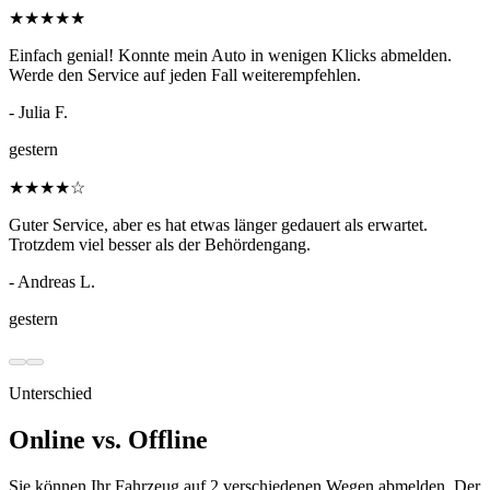
★
★
★
★
★
Einfach genial! Konnte mein Auto in wenigen Klicks abmelden.
Werde den Service auf jeden Fall weiterempfehlen.
- Julia F.
gestern
★
★
★
★
☆
Guter Service, aber es hat etwas länger gedauert als erwartet.
Trotzdem viel besser als der Behördengang.
- Andreas L.
gestern
Unterschied
Online vs. Offline
Sie können Ihr Fahrzeug auf 2 verschiedenen Wegen abmelden. Der