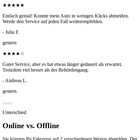
★
★
★
★
★
Einfach genial! Konnte mein Auto in wenigen Klicks abmelden.
Werde den Service auf jeden Fall weiterempfehlen.
- Julia F.
gestern
★
★
★
★
☆
Guter Service, aber es hat etwas länger gedauert als erwartet.
Trotzdem viel besser als der Behördengang.
- Andreas L.
gestern
Unterschied
Online vs. Offline
Sie können Ihr Fahrzeug auf 2 verschiedenen Wegen abmelden. Der