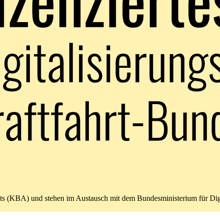
amts (KBA) und stehen im Austausch mit dem Bundesministerium für Di