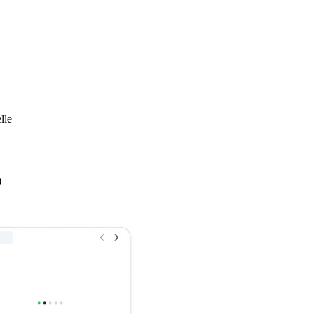
lle
)