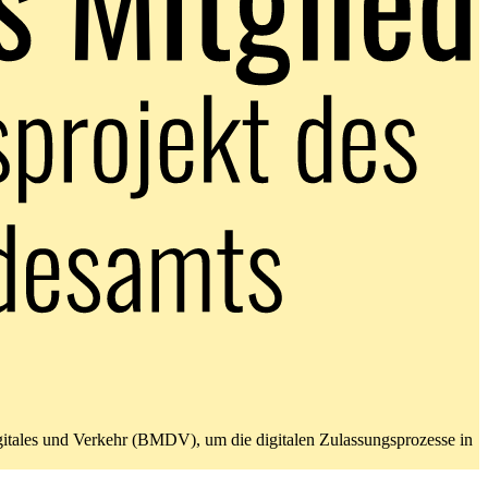
gitales und Verkehr (BMDV), um die digitalen Zulassungsprozesse in