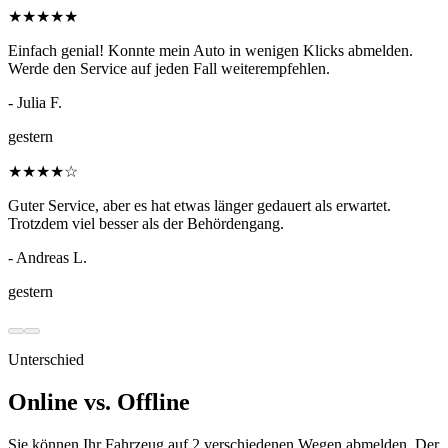
★
★
★
★
★
Einfach genial! Konnte mein Auto in wenigen Klicks abmelden.
Werde den Service auf jeden Fall weiterempfehlen.
- Julia F.
gestern
★
★
★
★
☆
Guter Service, aber es hat etwas länger gedauert als erwartet.
Trotzdem viel besser als der Behördengang.
- Andreas L.
gestern
Unterschied
Online vs. Offline
Sie können Ihr Fahrzeug auf 2 verschiedenen Wegen abmelden. Der